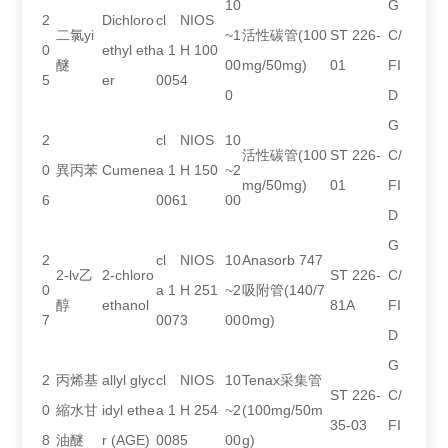
10
G
2
Dichloro
cl
NIOS
二氯yi
~1
活性碳管(100
ST 226-
C/
0
ethyl eth
a 1
H 100
醚
00
mg/50mg)
01
FI
5
er
005
4
0
D
G
2
cl
NIOS
10
活性碳管(100
ST 226-
C/
0
異丙苯
Cumene
a 1
H 150
~2
mg/50mg)
01
FI
6
006
1
00
D
G
2
cl
NIOS
10
Anasorb 747
2-lv乙
2-chloro
ST 226-
C/
0
a 1
H 251
~2
吸附管(140/7
醇
ethanol
81A
FI
7
007
3
00
0mg)
D
G
2
丙烯基
allyl glyc
cl
NIOS
10
Tenax采集管
ST 226-
C/
0
縮水甘
idyl ethe
a 1
H 254
~2
(100mg/50m
35-03
FI
8
油醚
r (AGE)
008
5
00
g)