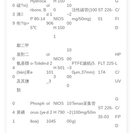
Hydroca
H 150
G
0
碳?xì)
ol
10
rbons, B
0
活性碳管(100
ST 226-
C/
3
浠
d 1
~2
P 80-14
NIOS
mg/50mg)
01
FI
9
衔?/p>
906
00
5℃
H 150
D
1
鄰二甲
10
基對二
ol
HP
0
NIOS
00
氨基聯
o-Tolidin
d 2
PTFE濾紙(5.
FLT 225-
L
4
H 501
~3
(lián)苯
e
101
0μm,37mm)
17A
C/
0
3
00
及其鹽
_3
UV
0
類
G
0
Phosph
ol
NIOS
10
Tenax采集管
ST 226-
C/
4
黃磷
orus (ye
d 2
H 790
~2
(100mg/50m
35-03
FP
1
llow)
104
5
00
g)
D