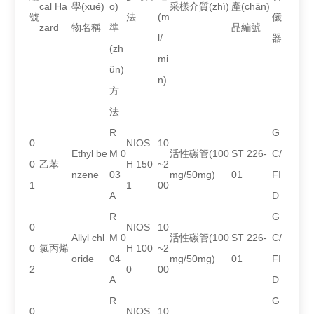
cal Ha
學(xué)
o)
采樣介質(zhì)
產(chǎn)
號
法
(m
儀
zard
物名稱
準
品編號
l/
器
(zh
mi
ǔn)
n)
方
法
R
G
0
NIOS
10
Ethyl be
M 0
活性碳管(100
ST 226-
C/
0
乙苯
H 150
~2
nzene
03
mg/50mg)
01
FI
1
1
00
A
D
R
G
0
NIOS
10
Allyl chl
M 0
活性碳管(100
ST 226-
C/
0
氯丙烯
H 100
~2
oride
04
mg/50mg)
01
FI
2
0
00
A
D
R
G
0
NIOS
10