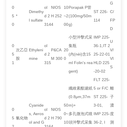
G
0
ol
NIOS
10
Porapak P管
Dimethy
ST 226-
C/
5
*
d 2
H 252
~2
(100mg/50m
l sulfate
114
FP
0
314
4
00
g)
D
小型沖擊式采
IMP 225-
U
0
ol
集瓶
36-1,IT 2
次乙亞
Ethyleni
P&CA
20
V/
5
d 2
(內(nèi)含15
25-22-01
胺
mine
M 300
0
VI
1
315
ml Folin's rea
HLD 225
S
gent)
-20-02
FLT 225-
纖維素酯濾紙
5 or F/C
離
(0.8μm,37m
ST 225-
子
Cyanide
50
m)+
3-01,
濃
0
ol
NIOS
s, Aeros
0~
多孔微泡式噴
IMP 225-
度
5
氰化物
d 2
H 790
ol and G
10
頭沖擊式采集
36-2, I
測
2
316
4