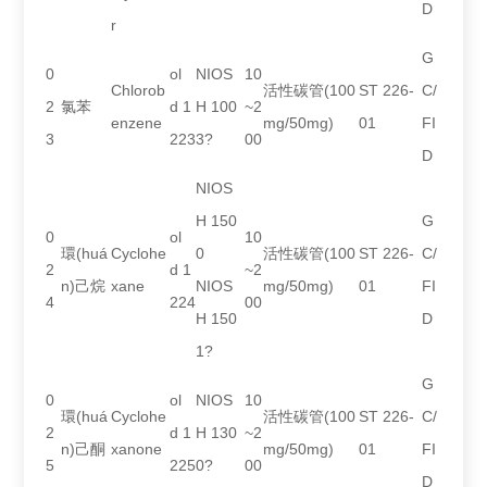
D
r
G
0
ol
NIOS
10
Chlorob
活性碳管(100
ST 226-
C/
2
氯苯
d 1
H 100
~2
enzene
mg/50mg)
01
FI
3
223
3?
00
D
NIOS
H 150
G
0
ol
10
環(huá
Cyclohe
0
活性碳管(100
ST 226-
C/
2
d 1
~2
n)己烷
xane
NIOS
mg/50mg)
01
FI
4
224
00
H 150
D
1?
G
0
ol
NIOS
10
環(huá
Cyclohe
活性碳管(100
ST 226-
C/
2
d 1
H 130
~2
n)己酮
xanone
mg/50mg)
01
FI
5
225
0?
00
D