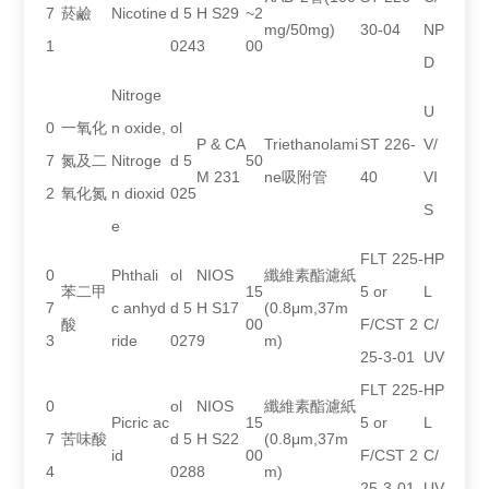
7
菸鹼
Nicotine
d 5
H S29
~2
mg/50mg)
30-04
NP
1
024
3
00
D
Nitroge
U
0
一氧化
n oxide,
ol
P & CA
Triethanolami
ST 226-
V/
7
氮及二
Nitroge
d 5
50
M 231
ne吸附管
40
VI
2
氧化氮
n dioxid
025
S
e
FLT 225-
HP
0
Phthali
ol
NIOS
纖維素酯濾紙
苯二甲
15
5 or
L
7
c anhyd
d 5
H S17
(0.8μm,37m
酸
00
F/CST 2
C/
3
ride
027
9
m)
25-3-01
UV
FLT 225-
HP
0
ol
NIOS
纖維素酯濾紙
Picric ac
15
5 or
L
7
苦味酸
d 5
H S22
(0.8μm,37m
id
00
F/CST 2
C/
4
028
8
m)
25-3-01
UV