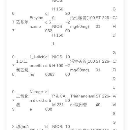
NIOS
H 150
G
0
ol
20
Ethylbe
0
活性碳管(100
ST 226-
C/
7
乙基苯
d 5
~2
nzene
NIOS
mg/50mg)
01
FI
7
032
00
H 150
D
1
G
0
1,1-dichl
ol
NIOS
10
1,1-二
活性碳管(100
ST 226-
C/
7
oroetha
d 5
H 100
~2
氯乙烷
mg/50mg)
01
FI
8
ne
036
3
00
D
U
0
Nitroge
ol
二氧化
P & CA
Triethanolami
ST 226-
V/
7
n dioxid
d 5
50
氮
M 231
ne吸附管
40
VI
9
e
038
S
G
2
環(huá
cl
NIOS
10