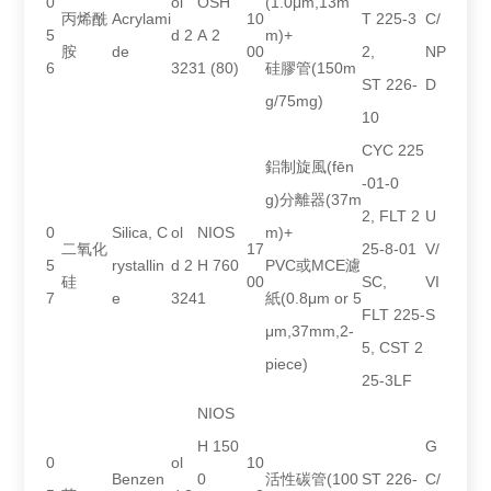
0
ol
OSH
(1.0μm,13m
丙烯酰
Acrylami
10
T 225-3
C/
5
d 2
A 2
m)+
胺
de
00
2,
NP
6
323
1 (80)
硅膠管(150m
ST 226-
D
g/75mg)
10
CYC 225
鋁制旋風(fēn
-01-0
g)分離器(37m
2, FLT 2
U
0
Silica, C
ol
NIOS
m)+
二氧化
17
25-8-01
V/
5
rystallin
d 2
H 760
PVC或MCE濾
硅
00
SC,
VI
7
e
324
1
紙(0.8μm or 5
FLT 225-
S
μm,37mm,2-
5, CST 2
piece)
25-3LF
NIOS
H 150
G
0
ol
10
Benzen
0
活性碳管(100
ST 226-
C/