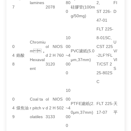
lamines
80
2,
FI
7
207
8
硅膠管(100m
0
ST 226-
D
g/50mg)
47-01
FLT 225-
10
8-01SC,
Chromiu
U
0
ol
NIOS
00
CST 225
m，
PVC濾紙(5.0
V/
4
鉻酸
d 2
H 760
~4
-2LF?FL
Hexaval
μm,37mm)
VI
8
312
0
00
T/CST 2
ent
S
0
25-802S
C
10
0
Coal ta
ol
NIOS
00
PTFE濾紙(2.
FLT 225-
天
4
煤焦油
r pitch v
d 2
H 502
~4
0μm,37mm)
17-07
平
9
olatiles
313
3
00
0