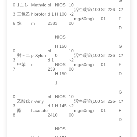
G
0
1,1,1-
Methylc
ol
NIOS
10
活性碳管(100
ST 226-
C/
3
三氯乙
hlorofor
d 1
H 100
~2
mg/50mg)
01
FI
6
烷
m
238
3
00
D
NIOS
H 150
G
0
ol
10
對－二
p-Xylen
0
活性碳管(100
ST 226-
C/
3
d 1
~2
甲苯
e
NIOS
mg/50mg)
01
FI
7
239
00
H 150
D
1
G
0
ol
NIOS
10
乙酸戊
n-Amy
活性碳管(100
ST 226-
C/
3
d 1
H 145
~2
酯
l acetate
mg/50mg)
01
FI
8
241
0
00
D
NIOS