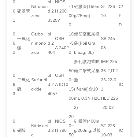
0
ol
NIOS
Nitroben
~1
硅膠管(150m
ST 226-
C/
6
硝基苯
d 2
H 200
zene
00
g/75mg)
10
FI
1
332
5?
0
D
0
Carbo
ol
10
鋁箔空氣采樣
一氧化
OSH
SB 245-
6
n mono
d 2
~5
袋(Foil Gra
碳
A 240?
03
2
xide
404
0
b bag, 3L)
多孔微泡式噴
IMP 225-
50
頭沖擊式采集
36-2,IT 2
0
ol
OSH
二氧化
Sulfur di
0~
瓶
25-22-0
6
d 2
A ID10
IC
硫
oxide
15
(內(nèi)含10
1,
3
405
7
00
mL 0.3N H2O
HLD 225
2)
-20-02
20
0
ol
NIOS
硅膠管(400m
Nitric aci
0~
ST 226-
6
硝酸
d 2
H 790
g/200mg,以玻
IC
d
50
10-03