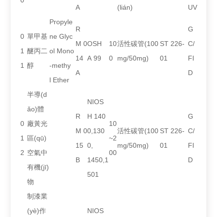
0
A
(lián)
UV
Propyle
R
G
0
單甲基
ne Glyc
M 0
OSH
10
活性碳管(100
ST 226-
C/
1
醚丙二
ol Mono
14
A 99
0
mg/50mg)
01
FI
1
醇
-methy
A
D
l Ether
半導(d
NIOS
ǎo)體
R
H 140
G
0
廠黃光
10
M 0
0,130
活性碳管(100
ST 226-
C/
1
區(qū)
~2
15
0,
mg/50mg)
01
FI
2
空氣中
00
B
1450,1
D
有機(jī)
501
物
制漆業
(yè)作
NIOS