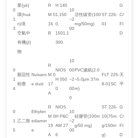
業(yè)
R
H 140
G
0
10
環(huá
M 0
1,150
活性碳管(100
ST 226-
C/
1
~2
n)境
16
0,
mg/50mg)
01
FI
3
00
空氣中
B
1501,1
D
有機(jī)
300
物
10
R
0
NIOS
00
PVC濾紙(2.0
厭惡性
Nuisanc
M 0
FLT 225-
天
1
H 050
~2
~5.0μm 37m
粉塵
e dust
17
8-01SC
平
4
0
00
m)
A
0
R
NIOS
ST 226-
G
0
Ethylen
10
M 0
H P&C
硅膠管(100m
10(75m
C/
1
乙二胺
ediamin
~2
19
AM 27
g/50 mg)
g/150m
FI
5
e
00
A
6
g)
D