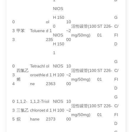
NIOS
H 150
G
0
ol
10
0
活性碳管(100
ST 226-
C/
3
甲苯
Toluene
d 1
~2
NIOS
mg/50mg)
01
FI
3
235
00
H 150
D
1
G
0
Tetrachl
ol
NIOS
10
四氯乙
活性碳管(100
ST 226-
C/
3
oroethle
d 1
H 100
~2
烯
mg/50mg)
01
FI
4
ne
236
3
00
D
G
0
1,1,2-
1,1,2-Tri
ol
NIOS
10
活性碳管(100
ST 226-
C/
3
三氯乙
chloroet
d 1
H 100
~2
mg/50mg)
01
FI
5
烷
hane
237
3
00
D