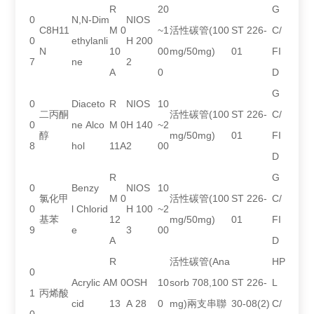
R
20
G
0
N,N-Dim
NIOS
C8H11
M 0
~1
活性碳管(100
ST 226-
C/
0
ethylanli
H 200
N
10
00
mg/50mg)
01
FI
7
ne
2
A
0
D
G
0
Diaceto
R
NIOS
10
二丙酮
活性碳管(100
ST 226-
C/
0
ne Alco
M 0
H 140
~2
醇
mg/50mg)
01
FI
8
hol
11A
2
00
D
R
G
0
Benzy
NIOS
10
氯化甲
M 0
活性碳管(100
ST 226-
C/
0
l Chlorid
H 100
~2
基苯
12
mg/50mg)
01
FI
9
e
3
00
A
D
R
活性碳管(Ana
HP
0
Acrylic A
M 0
OSH
10
sorb 708,100
ST 226-
L
1
丙烯酸
cid
13
A 28
0
mg)兩支串聯
30-08(2)
C/