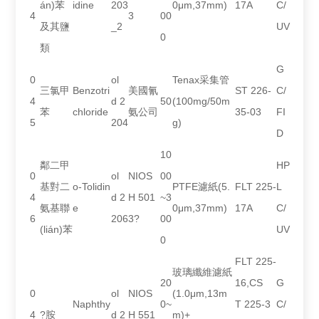
án)苯
idine
203
0μm,37mm)
17A
C/
4
3
00
及其鹽
_2
UV
0
類
G
0
ol
Tenax采集管
三氯甲
Benzotri
美國氰
ST 226-
C/
4
d 2
50
(100mg/50m
苯
chloride
氨公司
35-03
FI
5
204
g)
D
10
鄰二甲
HP
0
ol
NIOS
00
基對二
o-Tolidin
PTFE濾紙(5.
FLT 225-
L
4
d 2
H 501
~3
氨基聯
e
0μm,37mm)
17A
C/
6
206
3?
00
(lián)苯
UV
0
FLT 225-
玻璃纖維濾紙
20
16,CS
G
0
ol
NIOS
(1.0μm,13m
Naphthy
0~
T 225-3
C/
4
?胺
d 2
H 551
m)+