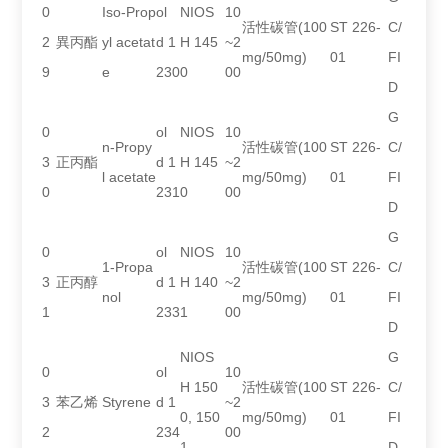
0
Iso-Prop
ol
NIOS
10
活性碳管(100
ST 226-
C/
2
異丙酯
yl acetat
d 1
H 145
~2
mg/50mg)
01
FI
9
e
230
0
00
D
G
0
ol
NIOS
10
n-Propy
活性碳管(100
ST 226-
C/
3
正丙酯
d 1
H 145
~2
l acetate
mg/50mg)
01
FI
0
231
0
00
D
G
0
ol
NIOS
10
1-Propa
活性碳管(100
ST 226-
C/
3
正丙醇
d 1
H 140
~2
nol
mg/50mg)
01
FI
1
233
1
00
D
NIOS
G
0
ol
10
H 150
活性碳管(100
ST 226-
C/
3
苯乙烯
Styrene
d 1
~2
0, 150
mg/50mg)
01
FI
2
234
00
1
D