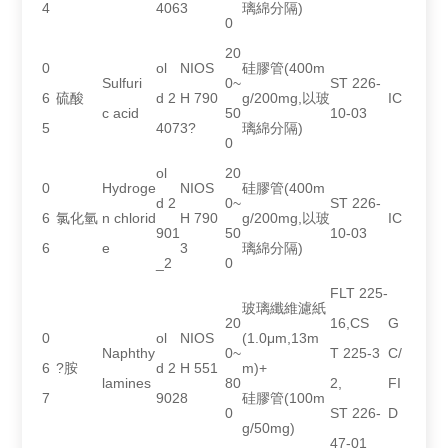
4
406
3
璃綿分隔)
0
20
0
ol
NIOS
硅膠管(400m
Sulfuri
0~
ST 226-
6
硫酸
d 2
H 790
g/200mg,以玻
IC
c acid
50
10-03
5
407
3?
璃綿分隔)
0
ol
20
0
Hydroge
NIOS
硅膠管(400m
d 2
0~
ST 226-
6
氯化氫
n chlorid
H 790
g/200mg,以玻
IC
901
50
10-03
6
e
3
璃綿分隔)
_2
0
FLT 225-
玻璃纖維濾紙
20
16,CS
G
0
ol
NIOS
(1.0μm,13m
Naphthy
0~
T 225-3
C/
6
?胺
d 2
H 551
m)+
lamines
80
2,
FI
7
902
8
硅膠管(100m
0
ST 226-
D
g/50mg)
47-01