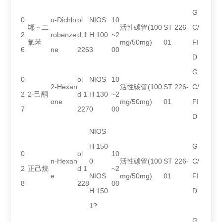
G
0
o-Dichlo
ol
NIOS
10
鄰－二
活性碳管(100
ST 226-
C/
2
robenze
d 1
H 100
~2
氯苯
mg/50mg)
01
FI
6
ne
226
3
00
D
G
0
ol
NIOS
10
2-Hexan
活性碳管(100
ST 226-
C/
2
2-己酮
d 1
H 130
~2
one
mg/50mg)
01
FI
7
227
0
00
D
NIOS
H 150
G
0
ol
10
n-Hexan
0
活性碳管(100
ST 226-
C/
2
正己烷
d 1
~2
e
NIOS
mg/50mg)
01
FI
8
228
00
H 150
D
1?
G