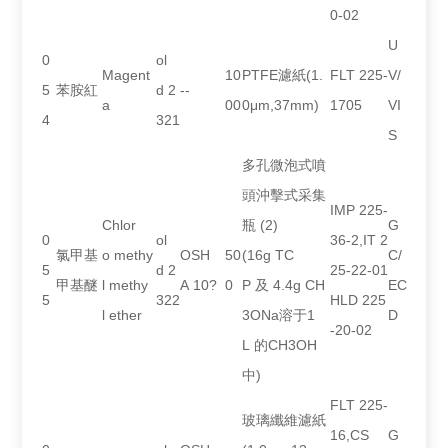
0-02
U
0
ol
Magent
10
PTFE濾紙(1.
FLT 225-
V/
5
苯胺紅
d 2
--
a
00
0μm,37mm)
1705
VI
4
321
S
多孔微泡式噴
頭沖擊式采集
IMP 225-
Chlor
瓶 (2)
G
0
ol
36-2,IT 2
氯甲基
o methy
OSH
50
(16g TC
C/
5
d 2
25-22-01
甲基醚
l methy
A 10?
0
P 及 4.4g CH
EC
5
322
HLD 225
l ether
3ONa溶于1
D
-20-02
L 的CH3OH
中)
FLT 225-
玻璃纖維濾紙
16,CS
G