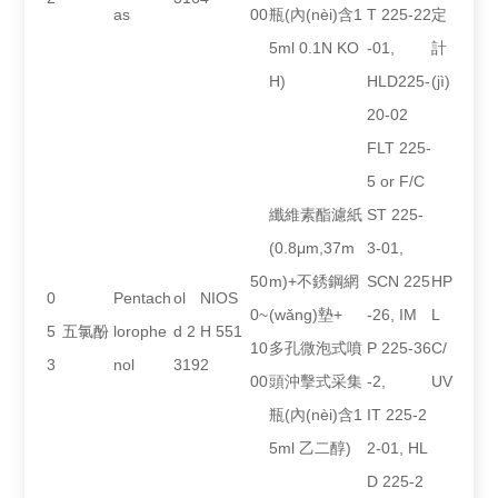
as
00
瓶(內(nèi)含1
T 225-22
定
5ml 0.1N KO
-01,
計
H)
HLD225-
(jì)
20-02
FLT 225-
5 or F/C
纖維素酯濾紙
ST 225-
(0.8μm,37m
3-01,
50
m)+不銹鋼網
SCN 225
HP
0
Pentach
ol
NIOS
0~
(wǎng)墊+
-26, IM
L
5
五氯酚
lorophe
d 2
H 551
10
多孔微泡式噴
P 225-36
C/
3
nol
319
2
00
頭沖擊式采集
-2,
UV
瓶(內(nèi)含1
IT 225-2
5ml 乙二醇)
2-01, HL
D 225-2