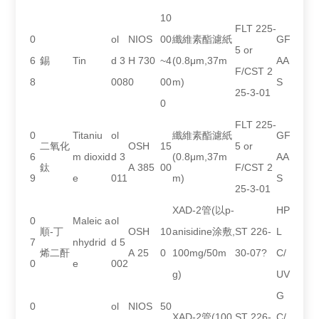
10
FLT 225-
0
ol
NIOS
00
纖維素酯濾紙
GF
5 or
6
錫
Tin
d 3
H 730
~4
(0.8μm,37m
AA
F/CST 2
8
008
0
00
m)
S
25-3-01
0
FLT 225-
0
Titaniu
ol
纖維素酯濾紙
GF
二氧化
OSH
15
5 or
6
m dioxid
d 3
(0.8μm,37m
AA
鈦
A 385
00
F/CST 2
9
e
011
m)
S
25-3-01
XAD-2管(以p-
HP
0
Maleic a
ol
順-丁
OSH
10
anisidine涂敷,
ST 226-
L
7
nhydrid
d 5
烯二酐
A 25
0
100mg/50m
30-07?
C/
0
e
002
g)
UV
G
0
ol
NIOS
50
XAD-2管(100
ST 226-
C/