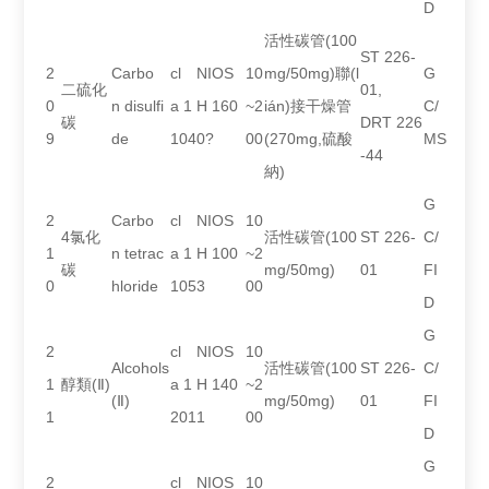
D
活性碳管(100
ST 226-
2
Carbo
cl
NIOS
10
mg/50mg)聯(l
G
二硫化
01,
0
n disulfi
a 1
H 160
~2
ián)接干燥管
C/
碳
DRT 226
9
de
104
0?
00
(270mg,硫酸
MS
-44
納)
G
2
Carbo
cl
NIOS
10
4氯化
活性碳管(100
ST 226-
C/
1
n tetrac
a 1
H 100
~2
碳
mg/50mg)
01
FI
0
hloride
105
3
00
D
G
2
cl
NIOS
10
Alcohols
活性碳管(100
ST 226-
C/
1
醇類(Ⅱ)
a 1
H 140
~2
(Ⅱ)
mg/50mg)
01
FI
1
201
1
00
D
G
2
cl
NIOS
10