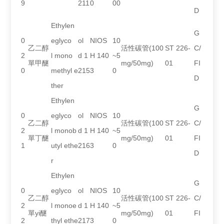
9
211
0
00
D
Ethylen
G
0
eglyco
ol
NIOS
10
乙二醇
活性碳管(100
ST 226-
C/
2
l mono
d 1
H 140
~5
單甲醚
mg/50mg)
01
FI
0
methyl e
215
3
0
D
ther
Ethylen
G
0
eglyco
ol
NIOS
10
乙二醇
活性碳管(100
ST 226-
C/
2
l monob
d 1
H 140
~5
單丁醚
mg/50mg)
01
FI
1
utyl ethe
216
3
0
D
r
Ethylen
G
0
eglyco
ol
NIOS
10
乙二醇
活性碳管(100
ST 226-
C/
2
l monoe
d 1
H 140
~5
單yi醚
mg/50mg)
01
FI
2
thyl ethe
217
3
0