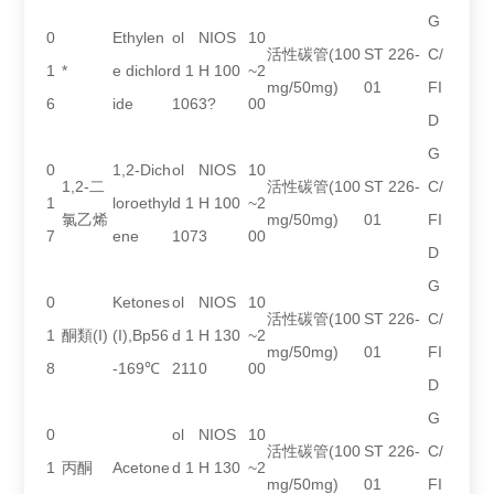
G
0
Ethylen
ol
NIOS
10
活性碳管(100
ST 226-
C/
1
*
e dichlor
d 1
H 100
~2
mg/50mg)
01
FI
6
ide
106
3?
00
D
G
0
1,2-Dich
ol
NIOS
10
1,2-二
活性碳管(100
ST 226-
C/
1
loroethyl
d 1
H 100
~2
氯乙烯
mg/50mg)
01
FI
7
ene
107
3
00
D
G
0
Ketones
ol
NIOS
10
活性碳管(100
ST 226-
C/
1
酮類(I)
(I),Bp56
d 1
H 130
~2
mg/50mg)
01
FI
8
-169℃
211
0
00
D
G
0
ol
NIOS
10
活性碳管(100
ST 226-
C/
1
丙酮
Acetone
d 1
H 130
~2
mg/50mg)
01
FI