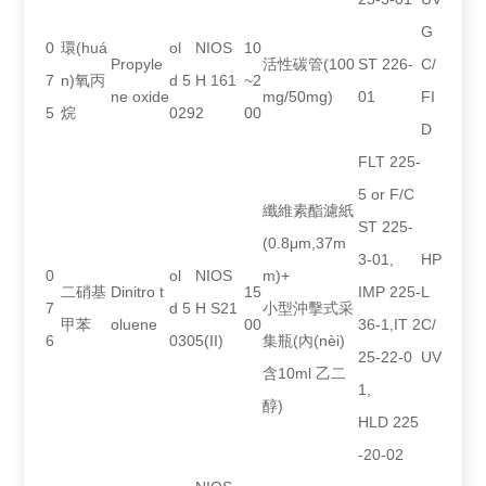
G
0
環(huá
ol
NIOS
10
Propyle
活性碳管(100
ST 226-
C/
7
n)氧丙
d 5
H 161
~2
ne oxide
mg/50mg)
01
FI
5
烷
029
2
00
D
FLT 225-
5 or F/C
纖維素酯濾紙
ST 225-
(0.8μm,37m
3-01,
HP
0
ol
NIOS
m)+
二硝基
Dinitro t
15
IMP 225-
L
7
d 5
H S21
小型沖擊式采
甲苯
oluene
00
36-1,IT 2
C/
6
030
5(II)
集瓶(內(nèi)
25-22-0
UV
含10ml 乙二
1,
醇)
HLD 225
-20-02