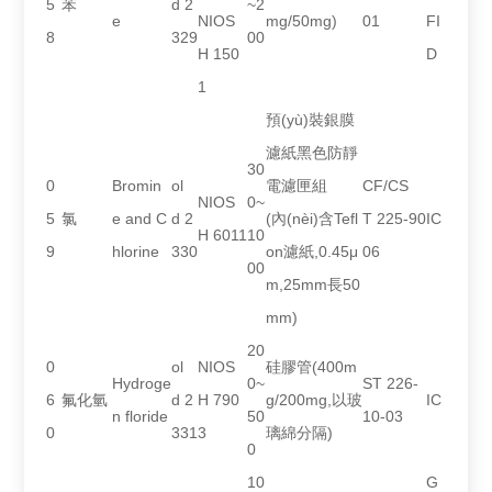
5
苯
d 2
~2
e
NIOS
mg/50mg)
01
FI
8
329
00
H 150
D
1
預(yù)裝銀膜
濾紙黑色防靜
30
0
Bromin
ol
電濾匣組
CF/CS
NIOS
0~
5
氯
e and C
d 2
(內(nèi)含Tefl
T 225-90
IC
H 6011
10
9
hlorine
330
on濾紙,0.45μ
06
00
m,25mm長50
mm)
20
0
ol
NIOS
硅膠管(400m
Hydroge
0~
ST 226-
6
氟化氫
d 2
H 790
g/200mg,以玻
IC
n floride
50
10-03
0
331
3
璃綿分隔)
0
10
G