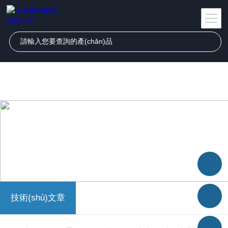
丁香花在线电影小说,丁香花在线观看免费观看图片,丁香花在线观看免费
高清版,丁香婷婷色五月激情综合深爱,三年片在线观看免费观看大全,丁香
花高清在线观看完整版
技術(shù)文章