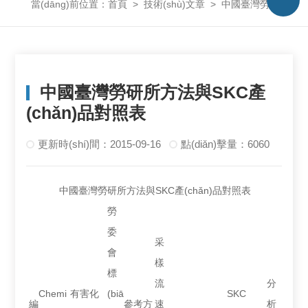
當(dāng)前位置：
首頁
>
技術(shù)文章
>
中國臺灣勞研所方法與SKC產(chǎn)品對照表
中國臺灣勞研所方法與SKC產
(chǎn)品對照表
更新時(shí)間：2015-09-16
點(diǎn)擊量：6060
中國臺灣勞研所方法與SKC產(chǎn)品對照表
勞
委
采
會
樣
標
流
分
Chemi
有害化
(biā
SKC
編
參考方
速
析