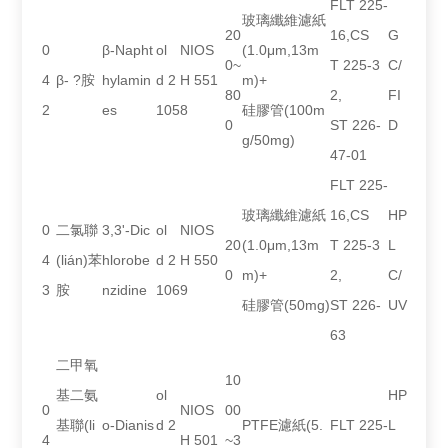
FLT 225-
玻璃纖維濾紙
20
16,CS
G
0
β-Napht
ol
NIOS
(1.0μm,13m
0~
T 225-3
C/
4
β- ?胺
hylamin
d 2
H 551
m)+
80
2,
FI
2
es
105
8
硅膠管(100m
0
ST 226-
D
g/50mg)
47-01
FLT 225-
玻璃纖維濾紙
16,CS
HP
0
二氯聯
3,3'-Dic
ol
NIOS
20
(1.0μm,13m
T 225-3
L
4
(lián)苯
hlorobe
d 2
H 550
0
m)+
2,
C/
3
胺
nzidine
106
9
硅膠管(50mg)
ST 226-
UV
63
二甲氧
10
基二氨
ol
HP
0
NIOS
00
基聯(li
o-Dianis
d 2
PTFE濾紙(5.
FLT 225-
L
4
H 501
~3